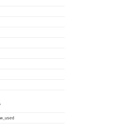
S
ew_used