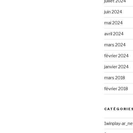
juillet 2024
juin 2024
mai 2024
avril 2024
tal
mars 2024
février 2024
janvier 2024
mars 2018
t »
février 2018
CATÉGORIE
1winplay-ar_n