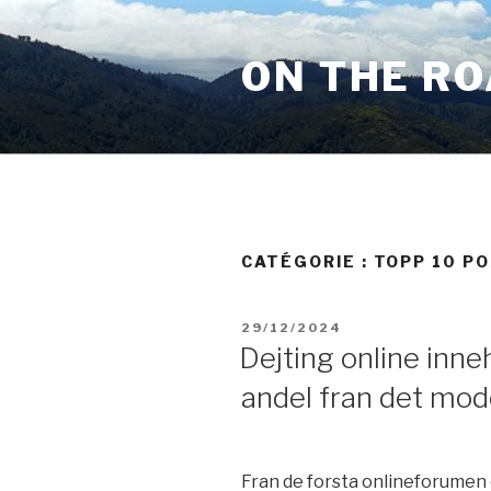
Aller
au
ON THE R
contenu
principal
CATÉGORIE :
TOPP 10 P
PUBLIÉ
29/12/2024
LE
Dejting online inne
andel fran det mod
Fran de forsta onlineforumen