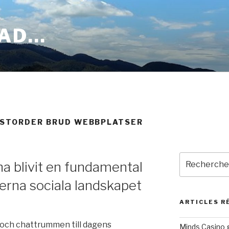
OAD…
OSTORDER BRUD WEBBPLATSER
Recherche
ha blivit en fundamental
pour
:
erna sociala landskapet
ARTICLES R
 och chattrummen till dagens
Minds Casino g