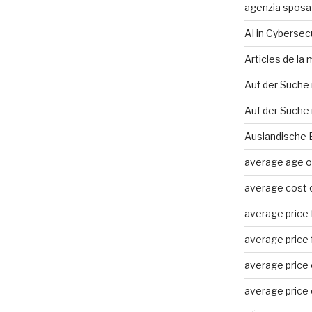
agenzia sposa
AI in Cybersec
Articles de la
Auf der Suche
Auf der Suche 
Auslandische 
average age of
average cost o
average price f
average price f
average price o
average price o