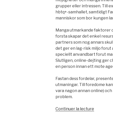
grupper eller intressen. Till
hbtq+-samhallet, samtidigt Fa
manniskor som bor kungen la
Manga utmarkande faktorer def
forsta skapar det enkel resurs 
partners som nog annars skulle
det ger en lag-risk miljo forut
speciellt anvandbart forut ma
Slutligen, online-dejting ger c
en person innan ett mote ager
Fastan dess fordelar, presente
utmaningar. Till foredome kan 
vara nagon annan online) och 
problem.
de
Continuer la lecture