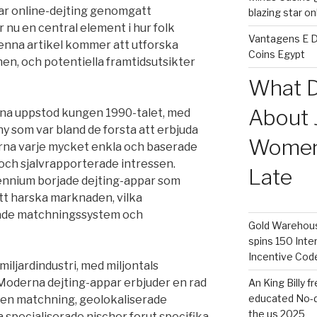
har online-dejting genomgatt
blazing star o
r nu en central element i hur folk
Vantagens E D
Denna artikel kommer att utforska
Coins Egypt
onen, och potentiella framtidsutsikter
What D
About 
erna uppstod kungen 1990-talet, med
 som var bland de forsta att erbjuda
Women 
rna varje mycket enkla och baserade
och sjalvrapporterade intressen.
Late
ennium borjade dejting-appar som
tt harska marknaden, vilka
rade matchningssystem och
Gold Warehouse
spins 150 Inte
Incentive Cod
miljardindustri, med miljontals
 Moderna dejting-appar erbjuder en rad
An King Billy 
educated No-d
ven matchning, geolokaliserade
the us 2025
specialiserade nischer forut specifika