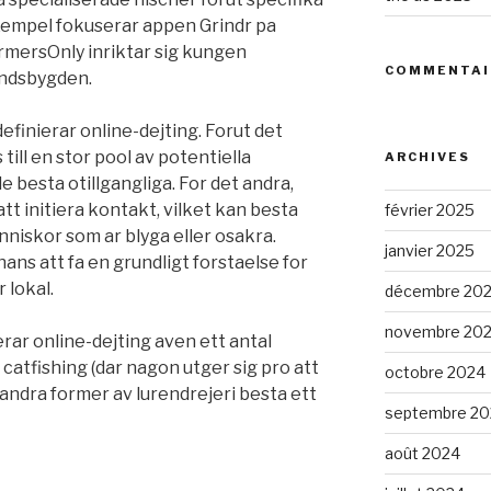
 exempel fokuserar appen Grindr pa
rmersOnly inriktar sig kungen
COMMENTAI
ndsbygden.
inierar online-dejting. Forut det
till en stor pool av potentiella
ARCHIVES
 besta otillgangliga. For det andra,
 att initiera kontakt, vilket kan besta
février 2025
nniskor som ar blyga eller osakra.
janvier 2025
hans att fa en grundligt forstaelse for
 lokal.
décembre 20
novembre 20
rar online-dejting aven ett antal
catfishing (dar nagon utger sig pro att
octobre 2024
andra former av lurendrejeri besta ett
septembre 20
août 2024