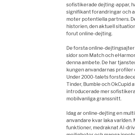
sofistikerade dejting-appar, 
signifikant forandringar och a
moter potentiella partners. 
historien, den aktuell situati
forut online-dejting.
De forsta online-dejtingsajt
sidor som Match och eHarmony
denna ambete. De har tjanste
kungen anvandarnas profiler 
Under 2000-talets forsta dec
Tinder, Bumble och OkCupid a
introducerade mer sofistike
mobilvanliga granssnitt.
Idag ar online-dejting en multi
anvandare kvar laka varlden.
funktioner, medraknat AI-dri
mojligheter och manga inneha 