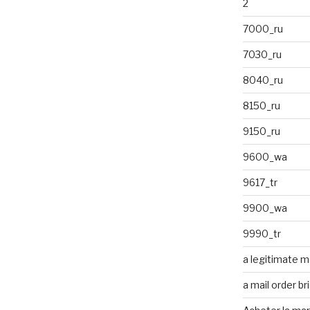
2
7000_ru
7030_ru
8040_ru
8150_ru
9150_ru
9600_wa
9617_tr
9900_wa
9990_tr
a legitimate ma
a mail order br