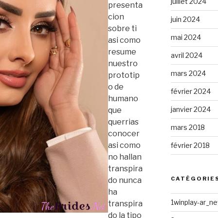
juillet 2024
presenta
cion
juin 2024
sobre ti
mai 2024
asi como
resume
avril 2024
nuestro
mars 2024
prototip
o de
février 2024
humano
janvier 2024
que
querrias
mars 2018
conocer
asi como
février 2018
no hallan
transpira
CATÉGORIE
do nunca
ha
1winplay-ar_n
transpira
do la tipo