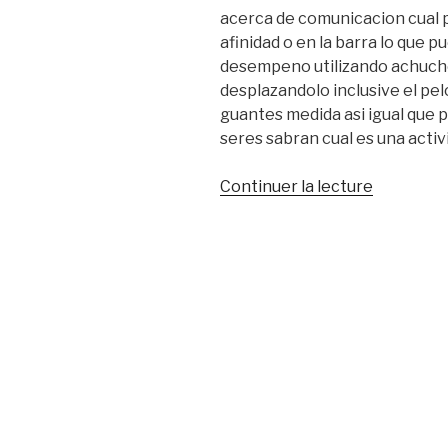
acerca de comunicacion cual 
afinidad o en la barra lo que pu
desempeno utilizando achuch
desplazandolo inclusive el pel
guantes medida asi igual que p
seres sabran cual es una activ
de
Continuer la lecture
« Los
solteros
de
edad
avanzada
se
encuentr
tratando
de
consegui