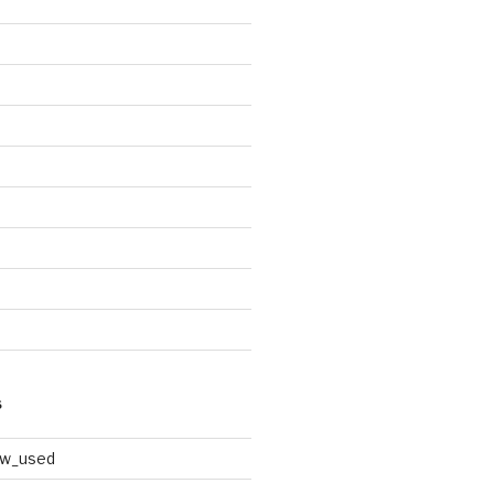
S
ew_used