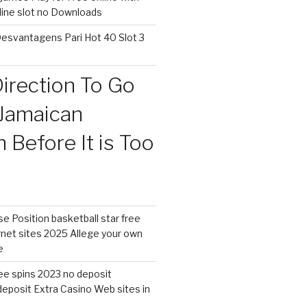
nline slot no Downloads
esvantagens Pari Hot 40 Slot 3
irection To Go
Jamaican
Before It is Too
 Position basketball star free
rnet sites 2025 Allege your own
e
free spins 2023 no deposit
eposit Extra Casino Web sites in