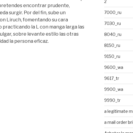
2
pretendes encontrar prudente,
eda surgir. Por del fin, sube un
7000_ru
on Liruch, fomentando su cara
7030_ru
o practicando la L con manga larga las
ulgar, sobre levante estilo las otras
8040_ru
idad la persona eficaz.
8150_ru
9150_ru
9600_wa
9617_tr
9900_wa
9990_tr
an
a legitimate ma
a mail order br
r