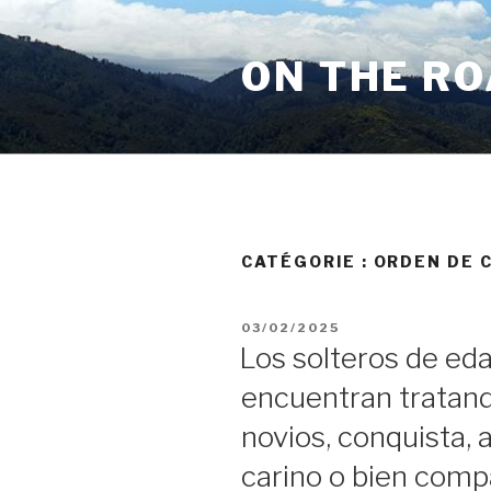
Aller
au
ON THE R
contenu
principal
CATÉGORIE :
ORDEN DE C
PUBLIÉ
03/02/2025
LE
Los solteros de ed
encuentran tratand
novios, conquista,
carino o bien comp