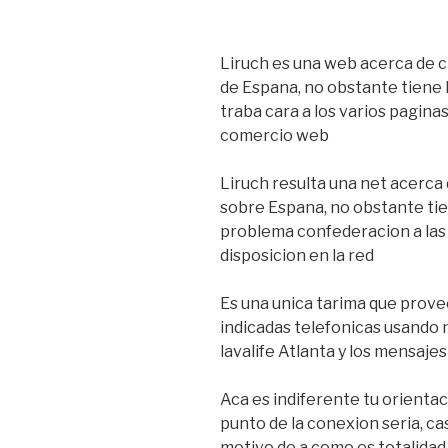
Liruch es una web acerca de c
de Espana, no obstante tiene l
traba cara a los varios paginas 
comercio web
Liruch resulta una net acerca
sobre Espana, no obstante tien
problema confederacion a las 
disposicion en la red
Es una unica tarima que prove
indicadas telefonicas usando 
lavalife Atlanta y los mensaje
Aca es indiferente tu orientac
punto de la conexion seria, cas
motivo de a como es totalida