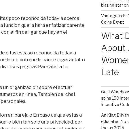
blazing star o
Vantagens E D
itas poco reconocida todavia acerca
Coins Egypt
a funcion que la hara enfatizar carente
con el fin de ligar que hay en el
What D
About 
 de citas escaso reconocida todavia
Women 
e la funcion que la hara exagerar falto
diversos paginas Para atar a tu
Late
e un organizacion sobre efectuar
Gold Warehouse
numeros en linea, Tambien del chat
spins 150 Inte
s personales.
Incentive Cod
ion en pareja o En caso de que estas a
An King Billy 
educated No-d
ual o bien tan solo una privacidad, por
the us 2025
d de estas gente movernos intenciones