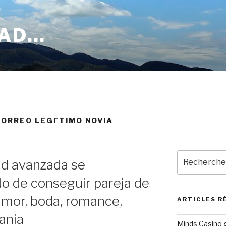
OAD…
ORREO LEGГ­TIMO NOVIA
Recherche
ad avanzada se
pour
:
o de conseguir pareja de
 amor, boda, romance,
ARTICLES R
ania
Minds Casino g