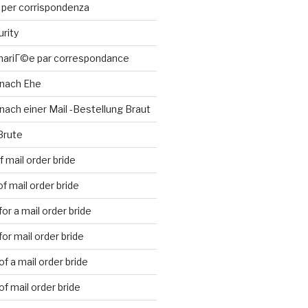
 per corrispondenza
urity
 mariГ©e par correspondance
 nach Ehe
nach einer Mail -Bestellung Braut
Brute
 mail order bride
f mail order bride
or a mail order bride
or mail order bride
f a mail order bride
f mail order bride