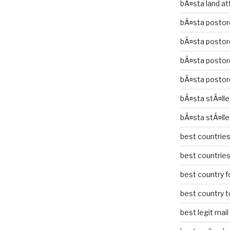
bÃ¤sta land at
bÃ¤sta postor
bÃ¤sta postor
bÃ¤sta postor
bÃ¤sta postor
bÃ¤sta stÃ¤lle
bÃ¤sta stÃ¤lle
best countries 
best countries 
best country fo
best country to
best legit mai