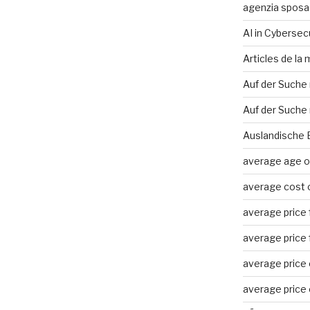
agenzia sposa
AI in Cybersec
Articles de la
Auf der Suche
Auf der Suche 
Auslandische 
average age of
average cost o
average price f
average price f
average price o
average price o