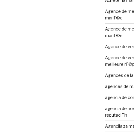
Acheter la ma
Agence de me
mariГ©e
,
Agence de me
mariГ©e
Agence de ven
Agence de ven
meilleure rГ©
 »
Agences de la
agences de m
agencia de cor
agencia de nov
reputaciГіn
Agencija za ma