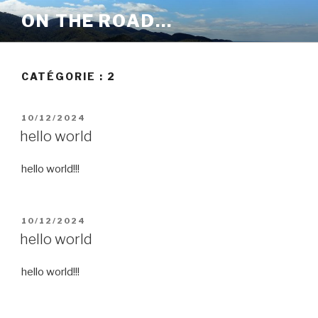
Aller
ON THE ROAD…
au
contenu
principal
CATÉGORIE :
2
PUBLIÉ
10/12/2024
LE
hello world
hello world!!!
PUBLIÉ
10/12/2024
LE
hello world
hello world!!!