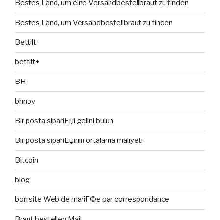
Bestes Land, um eine Versandbestellbraut zu finden
Bestes Land, um Versandbestellbraut zu finden
Bettilt
bettilt+
BH
bhnov
Bir posta sipariЕџi gelini bulun
Bir posta sipariЕџinin ortalama maliyeti
Bitcoin
blog
bon site Web de mariГ©e par correspondance
Braut bestellen Mail