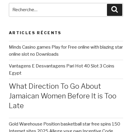
Recherche
Reche
pour
:
ARTICLES RÉCENTS
Minds Casino games Play for Free online with blazing star
online slot no Downloads
Vantagens E Desvantagens Pari Hot 40 Slot 3 Coins
Egypt
What Direction To Go About
Jamaican Women Before It is Too
Late
Gold Warehouse Position basketball star free spins 150
Internet sites 2025 Allege your own Incentive Code