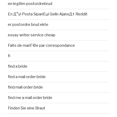
en legitim postordrebrud
En Д°yi Posta SipariЕџi Gelin AjansД± Reddit
er postordre brud ekte
essay writer service cheap
Faits de mariГ©e par correspondance
fi
find a bride
find a mail order bride
find mail order bride
find me a mail order bride
Finden Sie eine Braut