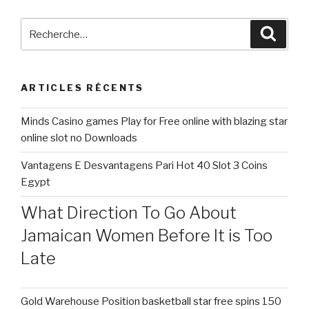
chi
ha
Recherche
Reche
visualizzato
pour
il
:
tuo
ARTICLES RÉCENTS
fianco
Grindr »
Minds Casino games Play for Free online with blazing star
online slot no Downloads
Vantagens E Desvantagens Pari Hot 40 Slot 3 Coins
Egypt
What Direction To Go About
Jamaican Women Before It is Too
Late
Gold Warehouse Position basketball star free spins 150