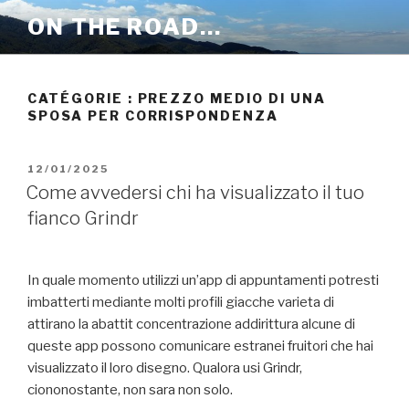
Aller
ON THE ROAD…
au
contenu
principal
CATÉGORIE :
PREZZO MEDIO DI UNA
SPOSA PER CORRISPONDENZA
PUBLIÉ
12/01/2025
LE
Come avvedersi chi ha visualizzato il tuo
fianco Grindr
In quale momento utilizzi un’app di appuntamenti potresti
imbatterti mediante molti profili giacche varieta di
attirano la abattit concentrazione addirittura alcune di
queste app possono comunicare estranei fruitori che hai
visualizzato il loro disegno. Qualora usi Grindr,
ciononostante, non sara non solo.